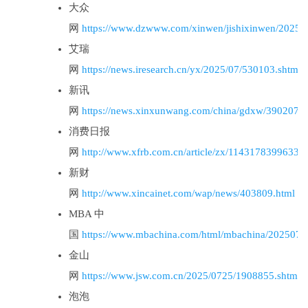
大众
网
https://www.dzwww.com/xinwen/jishixinwen/2025
艾瑞
网
https://news.iresearch.cn/yx/2025/07/530103.shtml
新讯
网
https://news.xinxunwang.com/china/gdxw/390207.h
消费日报
网
http://www.xfrb.com.cn/article/zx/11431783996337
新财
网
http://www.xincainet.com/wap/news/403809.html
MBA 中
国
https://www.mbachina.com/html/mbachina/202507/
金山
网
https://www.jsw.com.cn/2025/0725/1908855.shtml
泡泡