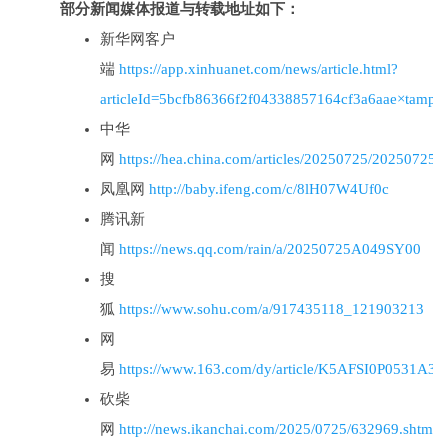
部分新闻媒体报道与转载地址如下：
新华网客户
端
https://app.xinhuanet.com/news/article.html?
articleId=5bcfb86366f2f04338857164cf3a6aae×tamp=
中华
网
https://hea.china.com/articles/20250725/20250725
凤凰网
http://baby.ifeng.com/c/8lH07W4Uf0c
腾讯新
闻
https://news.qq.com/rain/a/20250725A049SY00
搜
狐
https://www.sohu.com/a/917435118_121903213
网
易
https://www.163.com/dy/article/K5AFSI0P0531A34
砍柴
网
http://news.ikanchai.com/2025/0725/632969.shtml