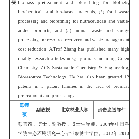
委
biomass pretreatment and biorefining for biofuels,
biochemicals and bio-based materials, (2) food waste
processing and biorefining for nutraceuticals and value-
added products, and (3) animal waste and sludge
processing for resource recovery and waste management
cost reduction. A/Prof Zhang has published many high
quality research articles in Q1 journals including Green
Chemistry, ACS Sustainable Chemistry & Engineering,
Bioresource Technology. He has also been granted 12
patents in 3 patent families in the area of biomass
pretreatment and processing.
彭霞
副教授
北京林业大学
点击发送邮件
薇
彭霞薇，博士，副教授，博士生导师。2004年中国科
学院生态环境研究中心毕业获博士学位。2012年-2013