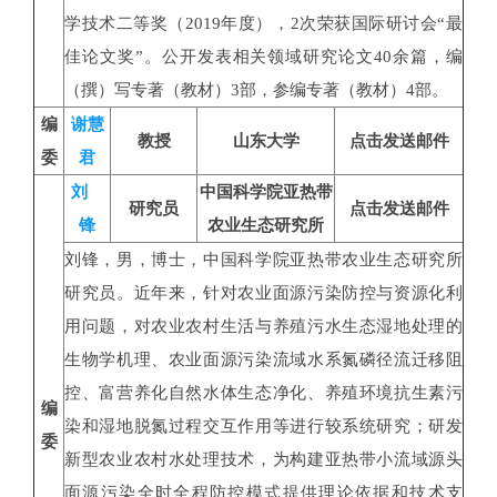
学技术二等奖（2019年度），2次荣获国际研讨会“最
佳论文奖”。公开发表相关领域研究论文40余篇，编
（撰）写专著（教材）3部，参编专著（教材）4部。
编
谢慧
教授
山东大学
点击发送邮件
委
君
刘
中国科学院亚热带
研究员
点击发送邮件
锋
农业生态研究所
刘锋，男，博士，中国科学院亚热带农业生态研究所
研究员。近年来，针对农业面源污染防控与资源化利
用问题，对农业农村生活与养殖污水生态湿地处理的
生物学机理、农业面源污染流域水系氮磷径流迁移阻
控、富营养化自然水体生态净化、养殖环境抗生素污
编
染和湿地脱氮过程交互作用等进行较系统研究；研发
委
新型农业农村水处理技术，为构建亚热带小流域源头
面源污染全时全程防控模式提供理论依据和技术支