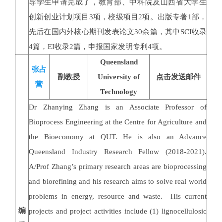
导学生申请完成了，教育部、中科院及山西省大学生
创新创业计划项目3项，校级项目2项。出版专著1部，
先后在国内外核心期刊发表论文30余篇，其中SCI收录
4篇，EI收录2篇，申报国家发明专利4项。
Queensland
张占
副教授
University of
点击发送邮件
营
Technology
Dr Zhanying Zhang is an Associate Professor of
Bioprocess Engineering at the Centre for Agriculture and
the Bioeconomy at QUT. He is also an Advance
Queensland Industry Research Fellow (2018-2021).
A/Prof Zhang’s primary research areas are bioprocessing
and biorefining and his research aims to solve real world
problems in energy, resource and waste. His current
编
projects and project activities include (1) lignocellulosic