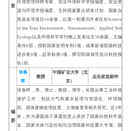
环境管理特聘专家、农业环境科学学报编委、农业资
委
源与环境学报编委。主持国家重点研发计划、国家自
然基金等项目10余项，以第一和通讯作者在在Science
of the Total Environment、Nanomaterials、Applied Soil
Ecology以及环境科学等刊物上发表论文50余篇，主编
著作6部，授权国家发明专利3项，成果获省部级科技
进步奖6项，起草标准5项，撰写部级领导批示科技报
告1份。
张春
中国矿业大学（北
教授
点击发送邮件
晖
京）
张春晖，男，博士，教授，博导，长期从事工业环境
保护工作，包括大气和废水处理与资源化、环境模
拟、固体废物处理处置、土壤修复等相关研究。近5年
编
来，作为课题或子课题负责人承担了国家自然科学基
委
金、国家水体污染控制与治理国家科技重大专项、国