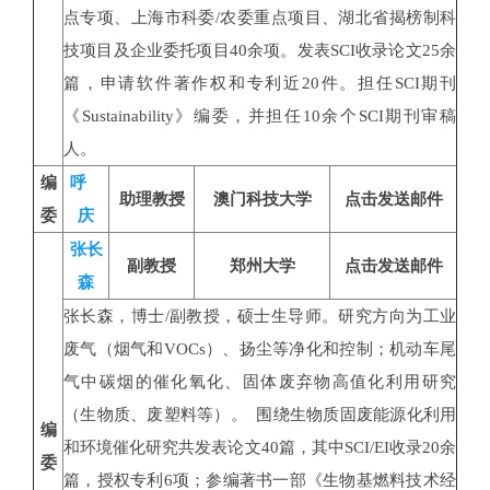
点专项、上海市科委/农委重点项目、湖北省揭榜制科
技项目及企业委托项目40余项。发表SCI收录论文25余
篇，申请软件著作权和专利近20件。担任SCI期刊
《Sustainability》编委，并担任10余个SCI期刊审稿
人。
编
呼
助理教授
澳门科技大学
点击发送邮件
委
庆
张长
副教授
郑州大学
点击发送邮件
森
张长森，博士/副教授，硕士生导师。研究方向为工业
废气（烟气和VOCs）、扬尘等净化和控制；机动车尾
气中碳烟的催化氧化、固体废弃物高值化利用研究
（生物质、废塑料等）。 围绕生物质固废能源化利用
编
和环境催化研究共发表论文40篇，其中SCI/EI收录20余
委
篇，授权专利6项；参编著书一部《生物基燃料技术经