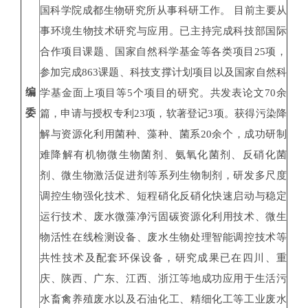
国科学院成都生物研究所从事科研工作。 目前主要从
事环境生物技术研究与应用。已主持完成科技部国际
合作项目课题、国家自然科学基金等各类项目25项，
参加完成863课题、科技支撑计划项目以及国家自然科
编
学基金面上项目等5个项目的研究。共发表论文70余
委
篇，申请与授权专利23项，软著登记3项。获得污染降
解与资源化利用菌种、藻种、菌系20余个，成功研制
难降解有机物微生物菌剂、氨氧化菌剂、反硝化菌
剂、微生物激活促进剂等系列生物制剂，研发多尺度
调控生物强化技术、短程硝化反硝化快速启动与稳定
运行技术、废水微藻净污固碳资源化利用技术、微生
物活性在线检测设备、废水生物处理智能调控技术等
共性技术及配套环保设备，研究成果已在四川、重
庆、陕西、广东、江西、浙江等地成功应用于生活污
水畜禽养殖废水以及石油化工、精细化工等工业废水