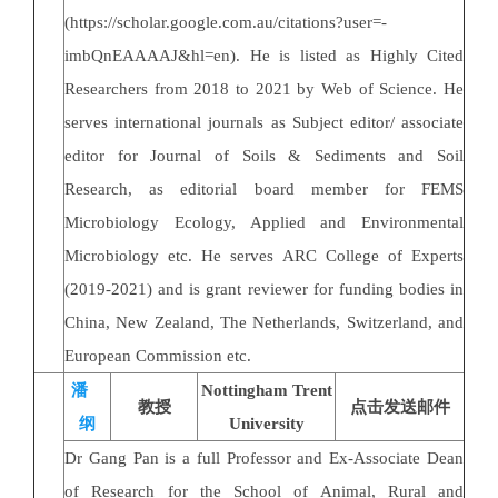
(https://scholar.google.com.au/citations?user=-
imbQnEAAAAJ&hl=en). He is listed as Highly Cited
Researchers from 2018 to 2021 by Web of Science. He
serves international journals as Subject editor/ associate
editor for Journal of Soils & Sediments and Soil
Research, as editorial board member for FEMS
Microbiology Ecology, Applied and Environmental
Microbiology etc. He serves ARC College of Experts
(2019-2021) and is grant reviewer for funding bodies in
China, New Zealand, The Netherlands, Switzerland, and
European Commission etc.
潘
Nottingham Trent
教授
点击发送邮件
纲
University
Dr Gang Pan is a full Professor and Ex-Associate Dean
of Research for the School of Animal, Rural and