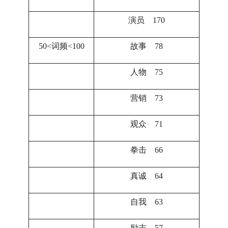
演员 170
50<词频<100
故事 78
人物 75
营销 73
观众 71
拳击 66
真诚 64
自我 63
励志 57