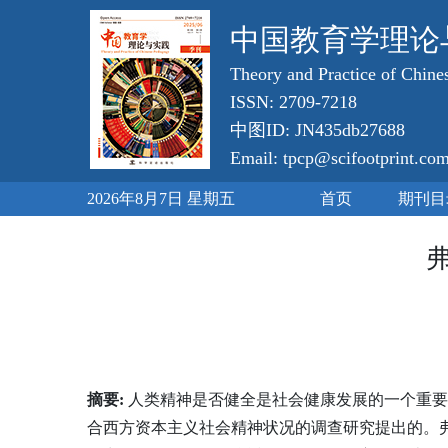
中国教育学理论
Theory and Practice of Chin
ISSN: 2709-7218
中图ID: JN435db27688
Email: tpcp@scifootprint.co
2026年8月7日 星期五
首页
期刊目
摘要:
人类精神是否健全是社会健康发展的一个重要评
合西方资本主义社会精神状况的调查研究提出的。弗