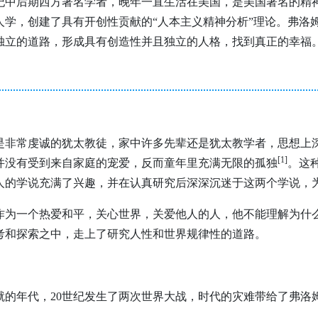
20世纪中后期西方著名学者，晚年一直生活在美国，是美国著名
人学，创建了具有开创性贡献的“人本主义精神分析”理论。弗洛
独立的道路，形成具有创造性并且独立的人格，找到真正的幸福
是非常虔诚的犹太教徒，家中许多先辈还是犹太教学者，思想上
[1
]
并没有受到来自家庭的宠爱，反而童年里充满无限的孤独
。这
人的学说充满了兴趣，并在认真研究后深深沉迷于这两个学说，
作为一个热爱和平，关心世界，关爱他人的人，他不能理解为什
考和探索之中，走上了研究人性和世界规律性的道路。
就的年代，20世纪发生了两次世界大战，时代的灾难带给了弗洛