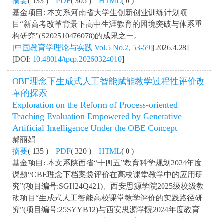
摘要
( 133 )
PDF
( 305 )
HTML
( 0 )
基金项目: 本文系河南省大学生创新创业训练计划项
目“新高考改革背景下高中生涯教育的困境突破与体系重
构研究”(S202510476078)的成果之一。
[
中国教育学理论与实践 Vol.5 No.2, 53-59
][2026.4.28]
[DOI:
10.48014/tpcp.20260324010
]
OBE理念下生成式人工智能赋能教学过程性评价改
革的探索
Exploration on the Reform of Process-oriented
Teaching Evaluation Empowered by Generative
Artificial Intelligence Under the OBE Concept
郝丽娟
摘要
( 135 )
PDF
( 320 )
HTML
( 0 )
基金项目: 本文系陕西省“十四五”教育科学规划2024年度
课题“OBE理念下档案袋评价在高校课堂教学中的应用研
究”(项目编号:SGH24Q421)、西安思源学院2025级校级教
改项目“生成式人工智能高校课堂教学评价的实践路径研
究”(项目编号:25SYYB12)与西安思源学院2024年度教育