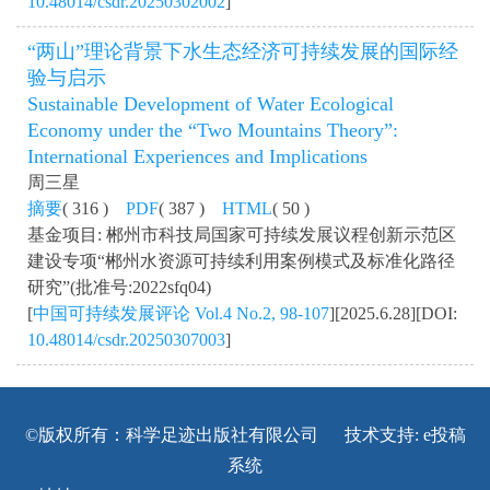
10.48014/csdr.20250302002
]
“两山”理论背景下水生态经济可持续发展的国际经
验与启示
Sustainable Development of Water Ecological
Economy under the “Two Mountains Theory”:
International Experiences and Implications
周三星
摘要
( 316 )
PDF
( 387 )
HTML
( 50 )
基金项目: 郴州市科技局国家可持续发展议程创新示范区
建设专项“郴州水资源可持续利用案例模式及标准化路径
研究”(批准号:2022sfq04)
[
中国可持续发展评论 Vol.4 No.2, 98-107
][2025.6.28][DOI:
10.48014/csdr.20250307003
]
©版权所有：科学足迹出版社有限公司 技术支持:
e投稿
系统