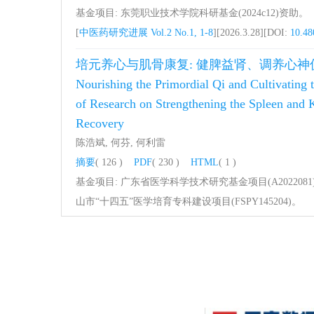
基金项目: 东莞职业技术学院科研基金(2024c12)资助。
[
中医药研究进展 Vol.2 No.1, 1-8
][2026.3.28][DOI:
10.48
培元养心与肌骨康复: 健脾益肾、调养心
Nourishing the Primordial Qi and Cultivating
of Research on Strengthening the Spleen and 
Recovery
陈浩斌, 何芬, 何利雷
摘要
( 126 )
PDF
( 230 )
HTML
( 1 )
基金项目: 广东省医学科学技术研究基金项目(A2022081
山市“十四五”医学培育专科建设项目(FSPY145204)。
[
中医药研究进展 Vol.2 No.1, 9-15
][2026.3.28][DOI:
10.4
灵芝多糖对葡聚糖硫酸钠诱导小鼠溃疡性
Study on the Therapeutic Effect of Ganoderm
Induced Ulcerative Colitis in Mice
王朝阳, 周黎黎, 孙伟, 钟小兰, 李旺林