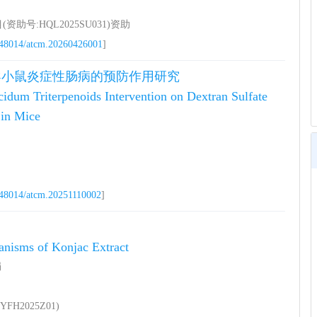
号:HQL2025SU031)资助
48014/atcm.20260426001
]
导小鼠炎症性肠病的预防作用研究
idum Triterpenoids Intervention on Dextran Sulfate
 in Mice
48014/atcm.20251110002
]
anisms of Konjac Extract
娟
2025Z01)