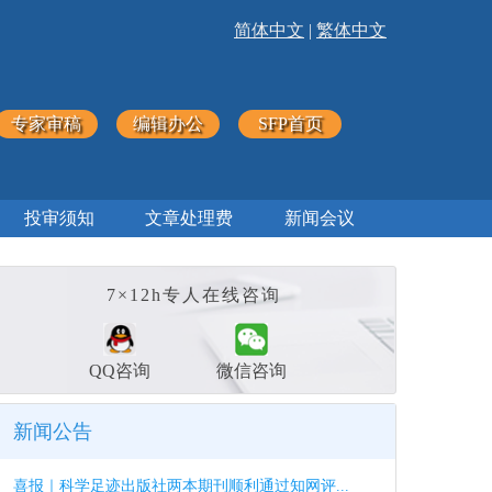
简体中文
|
繁体中文
专家审稿
编辑办公
SFP首页
投审须知
文章处理费
新闻会议
7×12h专人在线咨询
QQ咨询
微信咨询
新闻公告
喜报｜科学足迹出版社两本期刊顺利通过知网评...