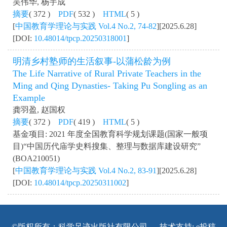
吴伟华, 杨宇成
摘要
( 372 )
PDF
( 532 )
HTML
( 5 )
[
中国教育学理论与实践 Vol.4 No.2, 74-82
][2025.6.28]
[DOI:
10.48014/tpcp.20250318001
]
明清乡村塾师的生活叙事-以蒲松龄为例
The Life Narrative of Rural Private Teachers in the
Ming and Qing Dynasties- Taking Pu Songling as an
Example
龚羽盈, 赵国权
摘要
( 372 )
PDF
( 419 )
HTML
( 5 )
基金项目: 2021 年度全国教育科学规划课题(国家一般项
目)“中国历代庙学史料搜集、整理与数据库建设研究”
(BOA210051)
[
中国教育学理论与实践 Vol.4 No.2, 83-91
][2025.6.28]
[DOI:
10.48014/tpcp.20250311002
]
©版权所有：科学足迹出版社有限公司 技术支持:
e投稿